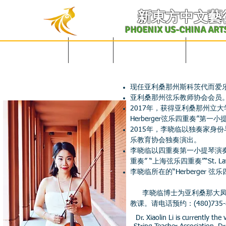
​新東方中文藝
PHOENIX US-CHINA ART
English Site
主页
学校概况及课表
中文课程
现任亚利桑那州斯科茨代而爱
亚利桑那州弦乐教师协会会员
2017年，获得亚利桑那州立
Herberger弦乐四重奏”第
2015年，李晓临以独奏家身份与Te
乐教育协会独奏演出。
李晓临以四重奏第一小提琴演奏家身份与
重奏” “上海弦乐四重奏”“St. L
李晓临所在的“Herberge
李晓临博士为亚利桑那大凤凰
教课。请电话预约：(480)735-
Dr. Xiaolin Li is currently th