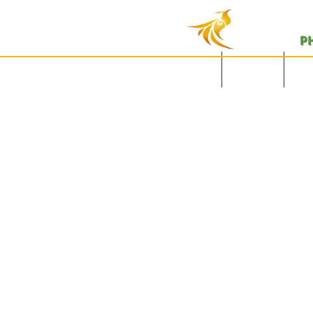
P
English Site
主页