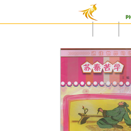
P
English Site
主页