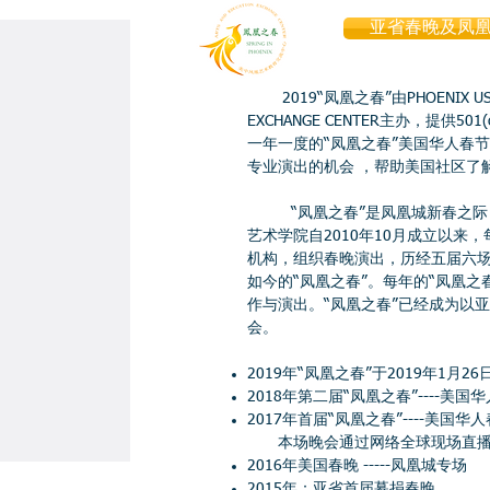
中美建交四十周年、中国改革开放四十周年庆典 暨2
12/11/2018
欢晚会将于1月26日举行
亚省春晚及凤
11/22/2018
话剧《海外剩女》将于2019年5月演出，枫香凤凰
新东方教育群讲座：安伯瑞德航空航天大学主讲《
2019“凤凰之春”由PHOENIX US-CH
11/07/2018
战略地位》
EXCHANGE CENTER主办，提供
10/21/2018
“鹤立教学法” 突破海外华裔青少年中文阅读识字
一年一度的“凤凰之春”美国华人春
专业演出的机会 ，帮助美国社区了
09/25/2018
2018秋假，孩子们一起来读古词赏古画，快速阅读
“凤凰之春”是凤凰城新春之际，
09/19/2018
诗朗诵述说故乡深情呼唤，总领事激励孩子学好中
艺术学院自2010年10月成立以来
机构，组织春晚演出，历经五届六场
“国际桃李杯”舞蹈大赛冠军“十佳铂金奖”花落新东
08/15/2018
如今的“凤凰之春”。每年的“凤凰
奖”，杨静雯获“最佳表演奖”
作与演出。“凤凰之春”已经成为以
05/22/2018
新东方2018暑期“快速阅读班” 将使用中国教育部
会。
05/02/2018
新东方学院公益讲座: 在中文学校的十年里，孩子
2019年“凤凰之春”于2019年1月2
2018年第二届“凤凰之春”----美
04/28/2018
2018双双中文教学研讨会在美国加州召开
2017年首届“凤凰之春”----美国
新东方舞蹈获2018国际桃李杯洛杉矶赛区（预赛）
​本场晚会通过网络全球现场直播
04/10/2018
奖”等 六个奖项
2016年美国春晚 -----凤凰城专场
2015年：亚省首届募捐春晚