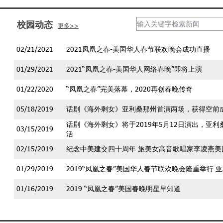
校园动态
更多>>
02/21/2021
2021凤凰之春-美国华人春节联欢晚会成功直播
01/29/2021
2021“凤凰之春-美国华人网络春晚”即将上演
01/22/2020
“凤凰之春”完美落幕，2020再创春晚传奇
05/18/2019
话剧《海外剩女》亚利桑那州首演两场，获得空前
话剧《海外剩女》将于2019年5月12日演出，亚
03/15/2019
活
02/15/2019
纪念中美建交四十周年 旅美女高音歌唱家李凌燕
01/29/2019
2019“凤凰之春”美国华人春节联欢晚会隆重举行
01/16/2019
2019 “凤凰之春”美国春晚明星早知道
01/10/2019
新春庆典，最精彩舞蹈，专业表演，尽在2019 “