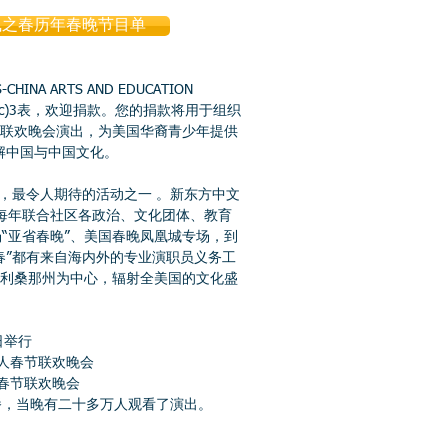
019“凤凰之春”美国华人春节联
凰之春历年春晚节目单
话剧社倾情奉献
中文在国际安全和信息研究中的
INA ARTS AND EDUCATION
501(c)3表，欢迎捐款。您的捐款将用于组织
瓶颈，大力提高中文阅读水平
节联欢晚会演出，为美国华裔青少年提供
解中国与中国文化。
识字
最令人期待的活动之一 。新东方中文
文
，每年联合社区各政治、文化团体、教育
“亚省春晚”、美国春晚凤凰城专场，到
方， 舞蹈教师陈蔚萍获“桃李满园
之春”都有来自海内外的专业演职员义务工
亚利桑那州为中心，辐射全美国的文化盛
“中小学语文示范诵读库”进行教学
们到底要学什么？
6日举行
国华人春节联欢晚会
华人春节联欢晚会
“裁判最佳印象奖”、“精英铂金
，当晚有二十多万人观看了演出。