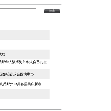
搜索
成功
利桑那华人演绎海外华人自己的生
美国独唱音乐会圆满举办
 亚利桑那州中美各届共庆新春
凤凰之春”美国华人春节联欢晚会