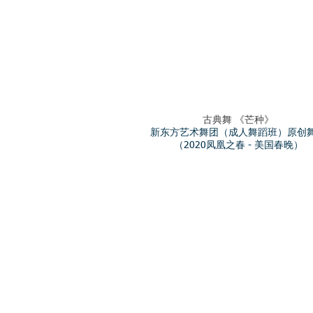
古典舞 《芒种》
新东方艺术舞团（成人舞蹈班）原创
​（2020凤凰之春 - 美国春晚）