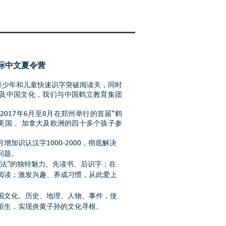
际中文夏令营
少年和儿童快速识字突破阅读关，同时
及中国文化，我们与中国鹤立教育集团
17年6月至8月在郑州举行的首届“鹤
自美国 、加拿大及欧洲的四十多个孩子参
加识认汉字1000-2000，彻底解决
问题。
读法”的独特魅力。先读书、后识字；在
阅读；激发兴趣、养成习惯，从此爱上
国文化。历史、地理、人物、事件，使
陌生，实现炎黄子孙的文化寻根。